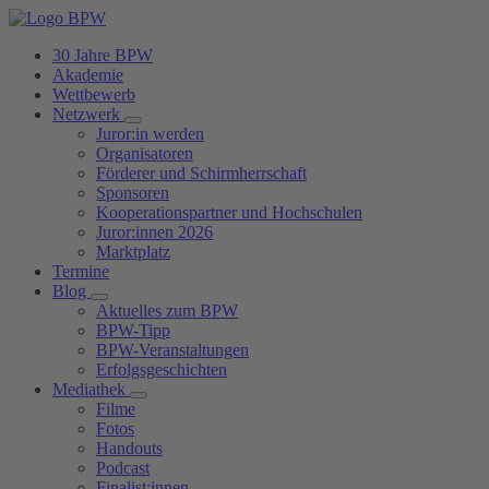
30 Jahre BPW
Akademie
Wettbewerb
Netzwerk
Juror:in werden
Organisatoren
Förderer und Schirmherrschaft
Sponsoren
Kooperationspartner und Hochschulen
Juror:innen 2026
Marktplatz
Termine
Blog
Aktuelles zum BPW
BPW-Tipp
BPW-Veranstaltungen
Erfolgsgeschichten
Mediathek
Filme
Fotos
Handouts
Podcast
Finalist:innen