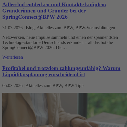
Adlershof entdecken und Kontakte knüpfen:
Gründerinnen und Gründer bei der
SpringConnect@BPW 2026
31.03.2026
|
Blog, Aktuelles zum BPW, BPW-Veranstaltungen
Netzwerken, neue Impulse sammeln und einen der spannendsten
Technologiestandorte Deutschlands erkunden – all das bot die
SpringConnect@BPW 2026. Die…
Weiterlesen
Profitabel und trotzdem zahlungsunfähig? Warum
Liquiditätsplanung entscheidend ist
05.03.2026
|
Aktuelles zum BPW, BPW-Tipp