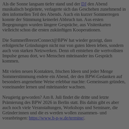
Als die Sonne langsam tiefer stand und der
DJ
den Abend
musikalisch begleitete, verlagerte sich das Geschehen zunehmend in
den informellen Teil des Abends. Auch ein kurzer Sommerregen
konnte der Stimmung keinerlei Abbruch tun. Aus ersten
Begegnungen wurden längere Gespräche, aus Visitenkarten
vielleicht schon die ersten zukünftigen Kooperationen.
Die SummerBreezeConnect@BPW hat wieder gezeigt, dass
erfolgreiche Gründungen nicht nur von guten Ideen leben, sondern
auch von starken Netzwerken. Denn oft entstehen die wertvollsten
Impulse genau dort, wo Menschen miteinander ins Gespräch
kommen.
Mit vielen neuen Kontakten, frischen Ideen und jeder Menge
Sommerstimmung endete ein Abend, der den BPW-Gedanken auf
besonders angenehme Weise erlebbar machte: Gemeinsam gründen,
voneinander lernen und miteinander wachsen.
Neugierig geworden? Am 8. Juli findet die dritte und letzte
Prämierung des BPW 2026 in Berlin statt. Bis dahin gibt es aber
auch noch viele Veranstaltungen, Workshops und Seminare, die
Gründer:innen und die es werden wollen zusammen- und
voranbringen:
https://www.b-p-w.de/termine/
.