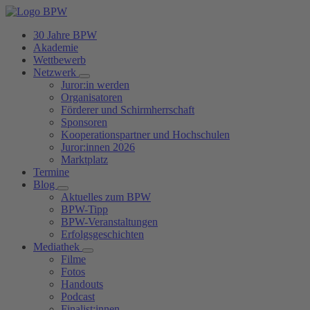
30 Jahre BPW
Akademie
Wettbewerb
Netzwerk
Juror:in werden
Organisatoren
Förderer und Schirmherrschaft
Sponsoren
Kooperationspartner und Hochschulen
Juror:innen 2026
Marktplatz
Termine
Blog
Aktuelles zum BPW
BPW-Tipp
BPW-Veranstaltungen
Erfolgsgeschichten
Mediathek
Filme
Fotos
Handouts
Podcast
Finalist:innen