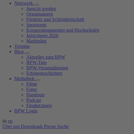
Netzwerk
Juror:in werden
Organisatoren
Förderer und Schirmherrschaft
Sponsoren
Kooperationspartner und Hochschulen
Juror:innen 2026
Marktplatz
Termine
Blog
Aktuelles zum BPW
BPW-Tipp
BPW-Veranstaltungen
Erfolgsgeschichten
Mediathek
Filme
Fotos
Handouts
Podcast
Finalist:innen
BPW Login
de
en
Über uns
Downloads
Presse
Suche