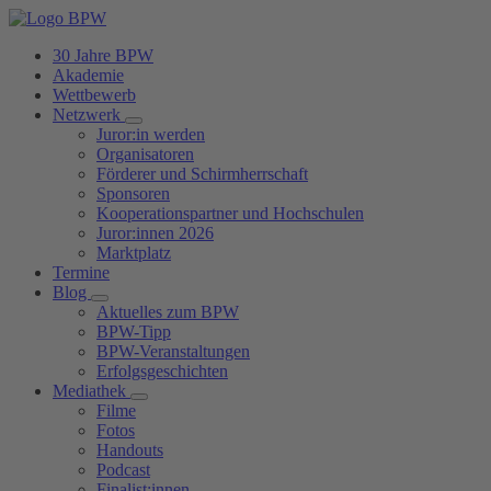
30 Jahre BPW
Akademie
Wettbewerb
Netzwerk
Juror:in werden
Organisatoren
Förderer und Schirmherrschaft
Sponsoren
Kooperationspartner und Hochschulen
Juror:innen 2026
Marktplatz
Termine
Blog
Aktuelles zum BPW
BPW-Tipp
BPW-Veranstaltungen
Erfolgsgeschichten
Mediathek
Filme
Fotos
Handouts
Podcast
Finalist:innen