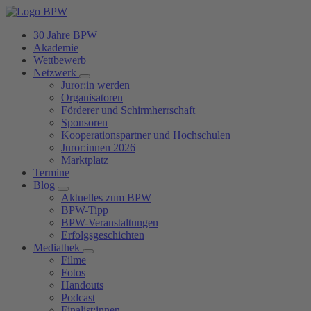
30 Jahre BPW
Akademie
Wettbewerb
Netzwerk
Juror:in werden
Organisatoren
Förderer und Schirmherrschaft
Sponsoren
Kooperationspartner und Hochschulen
Juror:innen 2026
Marktplatz
Termine
Blog
Aktuelles zum BPW
BPW-Tipp
BPW-Veranstaltungen
Erfolgsgeschichten
Mediathek
Filme
Fotos
Handouts
Podcast
Finalist:innen