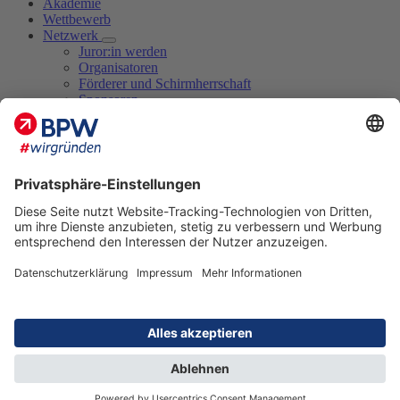
Akademie
Wettbewerb
Netzwerk
Juror:in werden
Organisatoren
Förderer und Schirmherrschaft
Sponsoren
Kooperationspartner und Hochschulen
Juror:innen 2026
Marktplatz
Termine
Blog
Aktuelles zum BPW
BPW-Tipp
BPW-Veranstaltungen
Erfolgsgeschichten
Mediathek
Filme
Fotos
Handouts
Podcast
Finalist:innen
BPW Login
de
en