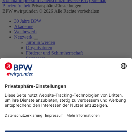
Kontakt
Impressum
Datenschutzhinweise
FAQ
Sitemap
Barrierefreiheit
Privatsphäre-Einstellungen
BPW #wirgründen © 2026 Alle Rechte vorbehalten
30 Jahre BPW
Akademie
Wettbewerb
Netzwerk
Juror:in werden
Organisatoren
Förderer und Schirmherrschaft
Sponsoren
Kooperationspartner und Hochschulen
Juror:innen 2026
Marktplatz
Termine
Blog
Aktuelles zum BPW
BPW-Tipp
BPW-Veranstaltungen
Erfolgsgeschichten
Mediathek
Filme
Fotos
Handouts