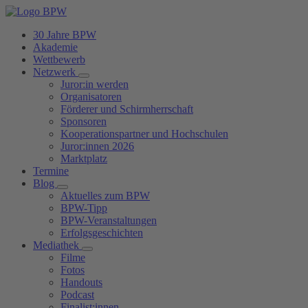
30 Jahre BPW
Akademie
Wettbewerb
Netzwerk
Juror:in werden
Organisatoren
Förderer und Schirmherrschaft
Sponsoren
Kooperationspartner und Hochschulen
Juror:innen 2026
Marktplatz
Termine
Blog
Aktuelles zum BPW
BPW-Tipp
BPW-Veranstaltungen
Erfolgsgeschichten
Mediathek
Filme
Fotos
Handouts
Podcast
Finalist:innen