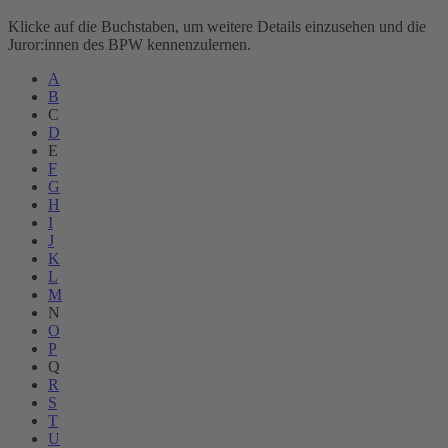
Klicke auf die Buchstaben, um weitere Details einzusehen und die
Juror:innen des BPW kennenzulernen.
A
B
C
D
E
F
G
H
I
J
K
L
M
N
O
P
Q
R
S
T
U