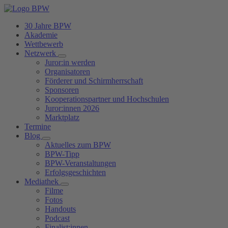
30 Jahre BPW
Akademie
Wettbewerb
Netzwerk
Juror:in werden
Organisatoren
Förderer und Schirmherrschaft
Sponsoren
Kooperationspartner und Hochschulen
Juror:innen 2026
Marktplatz
Termine
Blog
Aktuelles zum BPW
BPW-Tipp
BPW-Veranstaltungen
Erfolgsgeschichten
Mediathek
Filme
Fotos
Handouts
Podcast
Finalist:innen