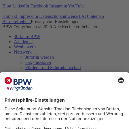
Blog
LinkedIn
Facebook
Instagram
YouTube
Kontakt
Impressum
Datenschutzhinweise
FAQ
Sitemap
Barrierefreiheit
Privatsphäre-Einstellungen
BPW #wirgründen © 2026 Alle Rechte vorbehalten
30 Jahre BPW
Akademie
Wettbewerb
Netzwerk
Juror:in werden
Organisatoren
Förderer und Schirmherrschaft
Sponsoren
Kooperationspartner und Hochschulen
Juror:innen 2026
Marktplatz
Termine
Blog
Aktuelles zum BPW
BPW-Tipp
BPW-Veranstaltungen
Erfolgsgeschichten
Mediathek