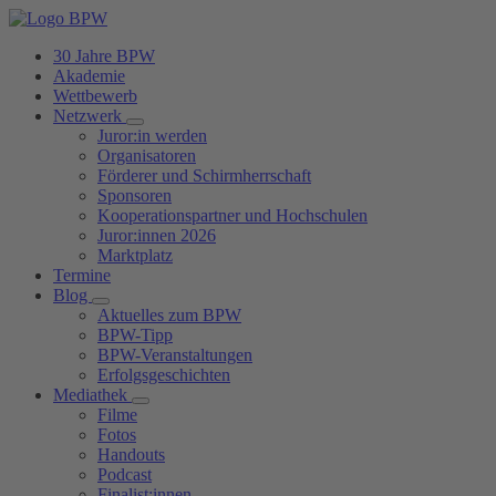
30 Jahre BPW
Akademie
Wettbewerb
Netzwerk
Juror:in werden
Organisatoren
Förderer und Schirmherrschaft
Sponsoren
Kooperationspartner und Hochschulen
Juror:innen 2026
Marktplatz
Termine
Blog
Aktuelles zum BPW
BPW-Tipp
BPW-Veranstaltungen
Erfolgsgeschichten
Mediathek
Filme
Fotos
Handouts
Podcast
Finalist:innen