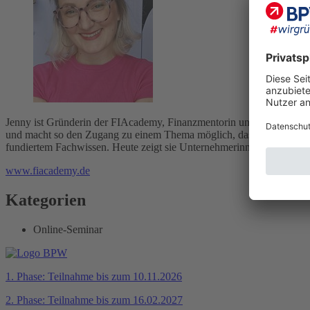
Jenny ist Gründerin der FIAcademy, Finanzmentorin und Altersvorsorg
und macht so den Zugang zu einem Thema möglich, das viele sonst übe
fundiertem Fachwissen. Heute zeigt sie Unternehmerinnen, wie sie fin
www.fiacademy.de
Kategorien
Online-Seminar
1. Phase: Teilnahme bis zum 10.11.2026
2. Phase: Teilnahme bis zum 16.02.2027