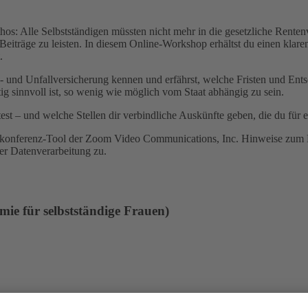
ythos: Alle Selbstständigen müssten nicht mehr in die gesetzliche Rente
Beiträge zu leisten. In diesem Online-Workshop erhältst du einen klare
.
n- und Unfallversicherung kennen und erfährst, welche Fristen und Ent
tig sinnvoll ist, so wenig wie möglich vom Staat abhängig zu sein.
st – und welche Stellen dir verbindliche Auskünfte geben, die du für ei
okonferenz-Tool der Zoom Video Communications, Inc. Hinweise zum D
ser Datenverarbeitung zu.
e für selbstständige Frauen)