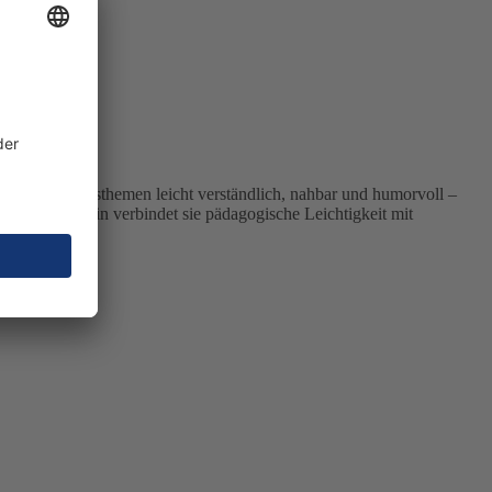
 Versicherungsthemen leicht verständlich, nahbar und humorvoll –
erungsexpertin verbindet sie pädagogische Leichtigkeit mit
en.