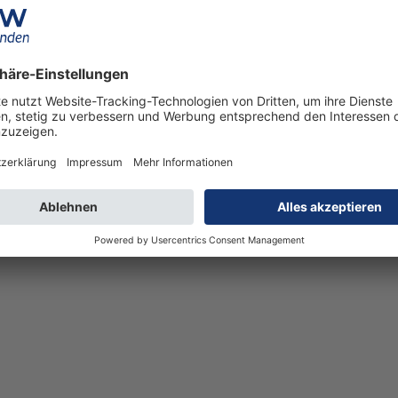
eexpertin für selbstständige Frauen. Sie erklärt komplexe Finanz- und
rfordert. Als ehemalige Sozialpädagogin und IHK-zertifizierte Versich
anzielle Klarheit, Sicherheit und echte Unabhängigkeit erreichen könn