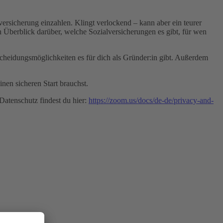
nversicherung einzahlen. Klingt verlockend – kann aber ein teurer
n Überblick darüber, welche Sozialversicherungen es gibt, für wen
scheidungsmöglichkeiten es für dich als Gründer:in gibt. Außerdem
nen sicheren Start brauchst.
atenschutz findest du hier:
https://zoom.us/docs/de-de/privacy-and-