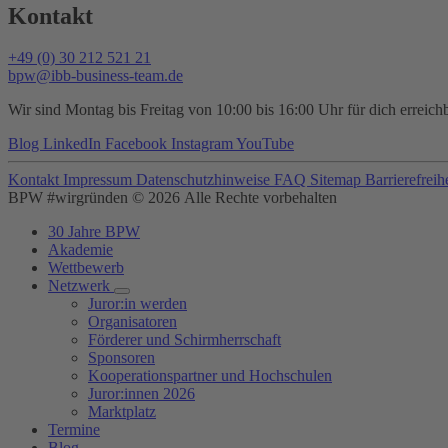
Kontakt
+49 (0) 30 212 521 21
bpw@ibb-business-team.de
Wir sind Montag bis Freitag von 10:00 bis 16:00 Uhr für dich erreichb
Blog
LinkedIn
Facebook
Instagram
YouTube
Kontakt
Impressum
Datenschutzhinweise
FAQ
Sitemap
Barrierefreih
BPW #wirgründen © 2026 Alle Rechte vorbehalten
30 Jahre BPW
Akademie
Wettbewerb
Netzwerk
Juror:in werden
Organisatoren
Förderer und Schirmherrschaft
Sponsoren
Kooperationspartner und Hochschulen
Juror:innen 2026
Marktplatz
Termine
Blog