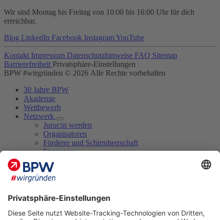
Wir sind Montag bis Freitag von 10:00 bis 16:00 Uhr für dich
erreichbar.
Blog
LinkedIn
Facebook
Instagram
YouTube
Kontakt
Impressum
Datenschutzhinweise
FAQ
Sitemap
Barrierefreiheit
Privatsphäre-Einstellungen
BPW #wirgründen © 2026 Alle Rechte vorbehalten
30 Jahre BPW
Akademie
Wettbewerb
Netzwerk
Juror:in werden
Organisatoren
Förderer und Schirmherrschaft
Sponsoren
Kooperationspartner und Hochschulen
Juror:innen 2026
Marktplatz
Termine
Blog
Aktuelles zum BPW
BPW-Tipp