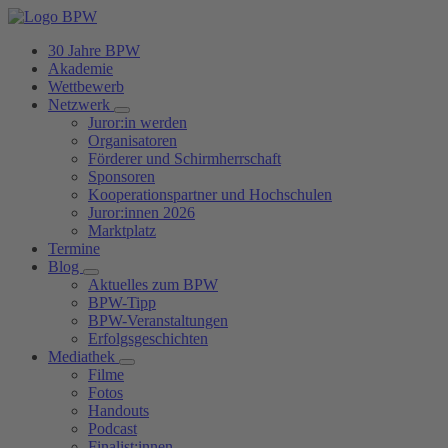
30 Jahre BPW
Akademie
Wettbewerb
Netzwerk
Juror:in werden
Organisatoren
Förderer und Schirmherrschaft
Sponsoren
Kooperationspartner und Hochschulen
Juror:innen 2026
Marktplatz
Termine
Blog
Aktuelles zum BPW
BPW-Tipp
BPW-Veranstaltungen
Erfolgsgeschichten
Mediathek
Filme
Fotos
Handouts
Podcast
Finalist:innen