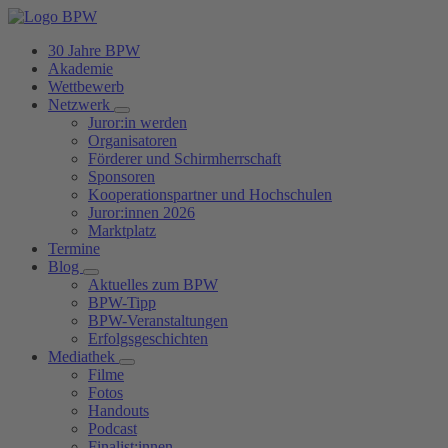
30 Jahre BPW
Akademie
Wettbewerb
Netzwerk
Juror:in werden
Organisatoren
Förderer und Schirmherrschaft
Sponsoren
Kooperationspartner und Hochschulen
Juror:innen 2026
Marktplatz
Termine
Blog
Aktuelles zum BPW
BPW-Tipp
BPW-Veranstaltungen
Erfolgsgeschichten
Mediathek
Filme
Fotos
Handouts
Podcast
Finalist:innen