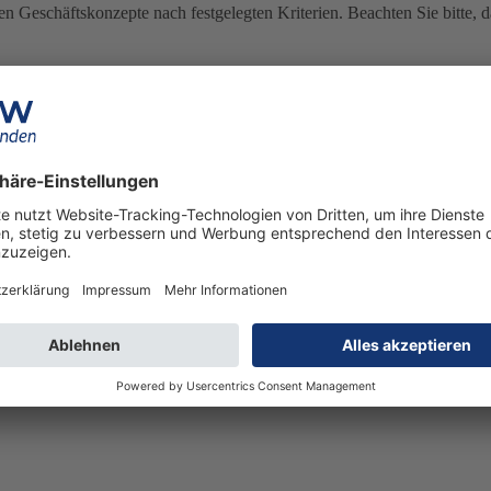
n Geschäftskonzepte nach festgelegten Kriterien. Beachten Sie bitte, d