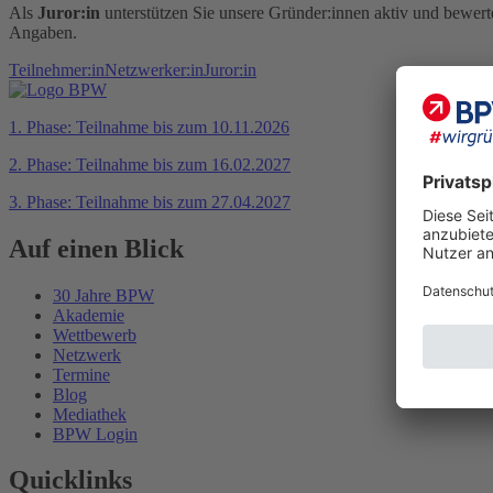
Als
Juror:in
unterstützen Sie unsere Gründer:innen aktiv und bewerte
Angaben.
Teilnehmer:in
Netzwerker:in
Juror:in
1. Phase: Teilnahme bis zum 10.11.2026
2. Phase: Teilnahme bis zum 16.02.2027
3. Phase: Teilnahme bis zum 27.04.2027
Auf einen Blick
30 Jahre BPW
Akademie
Wettbewerb
Netzwerk
Termine
Blog
Mediathek
BPW Login
Quicklinks