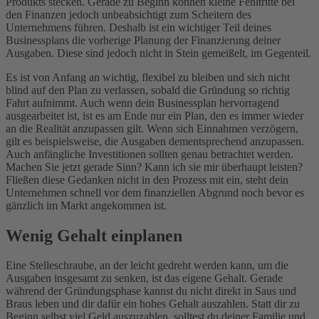
Produkts stecken. Gerade zu Beginn können kleine Fehltritte bei
den Finanzen jedoch unbeabsichtigt zum Scheitern des
Unternehmens führen. Deshalb ist ein wichtiger Teil deines
Businessplans die vorherige Planung der Finanzierung deiner
Ausgaben. Diese sind jedoch nicht in Stein gemeißelt, im Gegenteil.
Es ist von Anfang an wichtig, flexibel zu bleiben und sich nicht
blind auf den Plan zu verlassen, sobald die Gründung so richtig
Fahrt aufnimmt. Auch wenn dein Businessplan hervorragend
ausgearbeitet ist, ist es am Ende nur ein Plan, den es immer wieder
an die Realität anzupassen gilt. Wenn sich Einnahmen verzögern,
gilt es beispielsweise, die Ausgaben dementsprechend anzupassen.
Auch anfängliche Investitionen sollten genau betrachtet werden.
Machen Sie jetzt gerade Sinn? Kann ich sie mir überhaupt leisten?
Fließen diese Gedanken nicht in den Prozess mit ein, steht dein
Unternehmen schnell vor dem finanziellen Abgrund noch bevor es
gänzlich im Markt angekommen ist.
Wenig Gehalt einplanen
Eine Stelleschraube, an der leicht gedreht werden kann, um die
Ausgaben insgesamt zu senken, ist das eigene Gehalt. Gerade
während der Gründungsphase kannst du nicht direkt in Saus und
Braus leben und dir dafür ein hohes Gehalt auszahlen. Statt dir zu
Beginn selbst viel Geld auszuzahlen, solltest du deiner Familie und