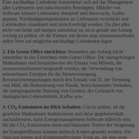
Eine nachhaltige Lieferkette konzentriert sich auf das Management
aller Lieferanten und mitwirkenden Beteiligten. Mithilfe von
Software können Lieferanten überprüft und überwacht, Audits
geplant, Nachhaltigkeitsprinzipien an Lieferanten verschickt und
Lieferketten visualisiert und zurückverfolgt werden. Da dies alles
nicht von heute auf morgen umsetzbar ist, ist es gerade am Anfang
wichtig zu prüfen, ob die Partner, mit denen man zusammenarbeitet,
selbst Wert auf möglichst nachhaltige Lieferketten legen.
2. Ein Green Office einrichten:
Besonders am Anfang leicht
umsetzbar ist das Einrichten eines Green Office. Die dazugehörigen
Maßnahmen sind beispielsweise der Einsatz von Möbeln, die
ressourcenschonend hergestellt werden, die Verwendung von
erneuerbaren Energien für die Stromversorgung,
Ressourceneinsparungen durch den Einsatz von IT, die Trennung
von Müll, die Reduzierung von Plastik, heizschonendes Verhalten,
die energiesparende Nutzung von Geräten, der Gebrauch von
ökologischen Lebensmitteln, Kaffee usw.
3. CO
-Emissionen im Blick behalten:
Um zu prüfen, ob die
2
gesetzten Maßnahmen funktionieren und diese gegebenenfalls
nachzubessern, kann Energiemanagement-Software hilfreich sein,
die die CO
-Emissionen misst und bilanziert. Neben der Steigerung
2
der Energieeffizienz können dadurch Kosten gesenkt werden. Für
Start-ups bieten sich Kohlenstoffrechner-Tools an, die eine erste