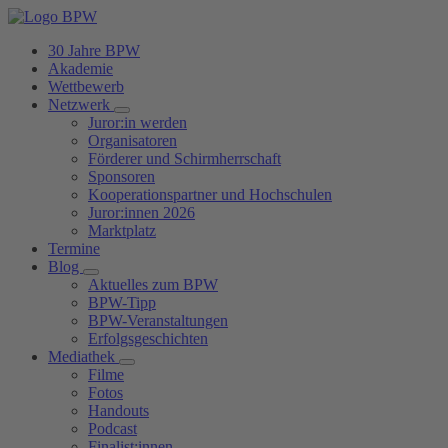
30 Jahre BPW
Akademie
Wettbewerb
Netzwerk
Juror:in werden
Organisatoren
Förderer und Schirmherrschaft
Sponsoren
Kooperationspartner und Hochschulen
Juror:innen 2026
Marktplatz
Termine
Blog
Aktuelles zum BPW
BPW-Tipp
BPW-Veranstaltungen
Erfolgsgeschichten
Mediathek
Filme
Fotos
Handouts
Podcast
Finalist:innen