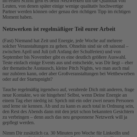
im ersten Schritt geht es beim Netzwerken um die Quantität von
Leuten, von denen später einige wenige qualitativ hochwertige
Partner werden können oder genau den richtigen Tipp im richtigen
Moment haben.
Netzwerken ist regelmäßiger Teil eurer Arbeit
(Fast) Niemand hat Zeit und Energie, jede Woche auf mehrere
solcher Veranstaltungen zu gehen. Ohnehin sind sie oft saisonal –
zwischen April und Juli (oft Anfang der Schulferien) und von
September bis November gibt es eine deutlich größere Auswahl.
Teste einfach einige Events aus und entscheide, was Dir liegt – eher
der thematische Austausch, kleine Pitch Nights, wo man auch mal
nur zuhören kann, oder aber Großveranstaltungen bei Wettbewerben
oder auf der Startupnight?
Tauche regelmäßig irgendwo auf, verabrede Dich mit anderen, frage
neue Kontakte, wo sie hingehen! Selbst, wenn Deine Energie an
einem Tag eher niedrig ist: Sprich mit ein oder zwei neuen Personen
und lerne sie kennen. Ab und zu kann es auch total in Ordnung sein,
den Rest des Abends dann mit den jetzt schon bekannten Gesichtern
zu verbringen – denn auch das neu gesponnene Netzwerk will ja
gepflegt werden.
Nimm Dir zusätzlich ca. 30 Minuten pro Woche für LinkedIn und