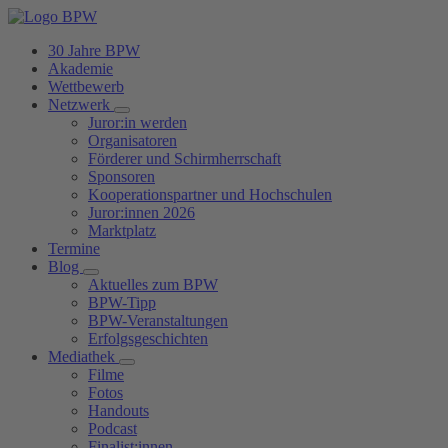
30 Jahre BPW
Akademie
Wettbewerb
Netzwerk
Juror:in werden
Organisatoren
Förderer und Schirmherrschaft
Sponsoren
Kooperationspartner und Hochschulen
Juror:innen 2026
Marktplatz
Termine
Blog
Aktuelles zum BPW
BPW-Tipp
BPW-Veranstaltungen
Erfolgsgeschichten
Mediathek
Filme
Fotos
Handouts
Podcast
Finalist:innen