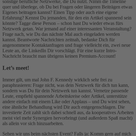
sonstige berufliche Netzwerke, die Du nutzt. Nimm die Timeline
quer und überlege, ob Du bei Fragen oder längeren Beiträgen etwas
Eigenes beitragen kannst? Einen Tipp oder auch eine eigene
Erfahrung? Kennst Du jemanden, für den ein Artikel spannend sein
könnte? Tagge diese Person – schon hast Du wieder etwas fürs
Netzwerk getan. War jemand auf einer interessanten Veranstaltung?
Frage nach, wie Du das nächste Mal auch eingeladen werden
kannst. Beantworte Nachrichten zeitnah, bedanke Dich für
angenommene Kontaktanfragen und frage vielleicht ein, zwei neue
Leute an, die LinkedIn Dir vorschlägt. Für eine kurze Intro-
Nachricht braucht man übrigens keinen Premium-Account!
Let’s meet!
Immer gilt, um mal John F. Kennedy wirklich sehr frei zu
paraphrasieren: Frage nicht, was dein Netzwerk für dich tun kann,
sondern was Du für dein Netzwerk tun kannst. Vernetze passende
Leute, empfiehl spannende Arbeitskreise oder Artikel, unterstütze
andere einfach mit einem Like oder Applaus – und Du wirst sehen,
eine ähnliche Behandlung wird Dir auch entgegenschlagen. Die
investierte Zeit zahlt sich dabei schnell aus, da kooperatives Arbeiten
meist viel mehr Synergien hervorbringt (und außerdem Spaß macht)
als allein vor sich hinzuarbeiten.
Sehen wir uns beim nächsten Event? Falls ja: Komm gern auf mich