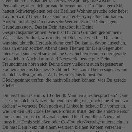
Geheimnisse ausplaudern. Der Sweet Spot liegt dazwischen:
Persönliche, aber nicht private Informationen. Du fährst gern Ski,
hattest Schwierigkeiten bei der Berliner Wohnungssuche oder liebst
Taylor Swift? Über all das kann man erste Sympathien aufbauen.
Außerdem bringst Du etwas sehr Wertvolles mit: Deine eigene
Gründungsstory. Das ist Dein Angebot für Deine
Gesprächspartner:innen: Wie bist Du zum Gründen gekommen?
Was ist das Produkt, was motiviert Dich, wie weit bist Du schon,
was sind aktuelle Herausforderungen? Du kannst davon ausgehen,
dass an einem solchen Abend diese Themen für Dein Gegenüber
interessant sind, weil sie ähnliche Geschichten kennen oder gerade
selbst leben. Auch darum sind Netzwerkabende gut: Deine
Freund:innen hören sich Deine Story vielleicht auch begeistert an,
können aber aus Business-Sicht nicht viel zum Thema sagen, wenn
sie nicht selbst gründen. Auf diesen Events kannst Du
Gleichgesinnte treffen, die nachvollziehen können, was Du gerade
erlebst.
Du hast fürs Erste in 5, 10 oder 30 Minuten alles besprochen? Dann
ist es auf solchen Netzwerkabenden völlig ok, „noch eine Runde zu
drehen“ – vernetze Dich noch auf LinkedIn (schaue Dir vorher an,
wie Du den QR-Code Deines Profils aufrufst, den die andere Person
nur scannen muss) und verabschiede Dich freundlich. Niemand
muss hier Deals schließen oder Co-Founder-Verträge unterzeichnen.
Du hast Dein Netz mit einem weiteren kleinen Knoten versehen –