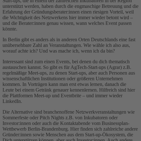
Start-ups, die in einem der zahlreichen Inkubatoren in der Region
unterstützt werden, haben durch die engmaschige Betreuung und die
Erfahrung der Gründungsberater:innen einen riesigen Vorteil, weil
die Wichtigkeit des Netzwerkens hier immer wieder betont wird –
und die Berater:innen genau wissen, wann welches Event passen
könnte.
In Berlin gibt es anders als in anderen Orten Deutschlands eine fast
unübersehbare Zahl an Veranstaltungen. Wie wähle ich also aus,
worauf achte ich? Und was mache ich, wenn ich da bin?
Interessant sind zum einen Events, bei denen du dich thematisch
austauschen kannst. So gibt es für AgTech-Start-ups (Agrar) z.B.
regelmäßige Meet-ups, zu denen Start-ups, aber auch Personen aus
wissenschaftlichen Institutionen oder größeren Unternehmen
kommen. In Vorträgen kann man erst etwas lernen, danach die
Leute bei einem Getränk genauer kennenlernen. Hilfreich sind hier
die Plattformen Meet-up und Eventbrite – und immer wieder
LinkedIn.
Die Alternative sind branchenoffene Netzwerkveranstaltungen wie
Sommerfeste oder Pitch Nights z.B. von Inkubatoren oder
Investor:innen oder auch die Kontaktabende vom Businessplan-
Wettbewerb Berlin-Brandenburg. Hier finden sich zahlreiche andere
Gründer:innen sowie Menschen aus dem Start-up-Ökosystem, die
Dich unterstützen können, aber auch Investor:innen. Auch andere