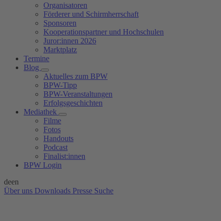
Organisatoren
Förderer und Schirmherrschaft
Sponsoren
Kooperationspartner und Hochschulen
Juror:innen 2026
Marktplatz
Termine
Blog
Aktuelles zum BPW
BPW-Tipp
BPW-Veranstaltungen
Erfolgsgeschichten
Mediathek
Filme
Fotos
Handouts
Podcast
Finalist:innen
BPW Login
de
en
Über uns
Downloads
Presse
Suche