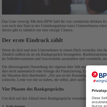
Das Gute vorweg: Mit dem BPW habt ihr von vornherein direkten Kon
was euch den Start in der Gründungsphase eures Unternehmens erleic
diesen gibt es nämlich nur eine einzige Chance.
Der erste Eindruck zählt
Wenn du dich und dein Unternehmen in einem Pitch vorstellst, bist d
Ähnlich solltest du an ein Bankgespräch herangehen. Bankberaterinn
du Selbstbewusstsein und Souveränität ausstrahlen und vermitteln, das
Die überzeugende Darstellung der eigenen Idee fällt manchen Gründeri
dies nicht automatisch eine Absage der Finanzierung. Es ist nicht sch
die Situation dich überfordert. „Für uns ist der Businessplan wichtig
wünsche, Leute vor mir zu haben, die selbst, aber auch mit einem gu
Vier Phasen des Bankgesprächs
Um dich auf den Ablauf eines Bankgesprächs vorzubereiten, kannst du
1. Aufwärmen