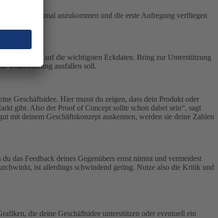
öglichkeit, erstmal anzukommen und die erste Aufregung verfliegen
 lege den Fokus auf die wichtigsten Eckdaten. Bring zur Unterstützung
e Unterstützung ausfallen soll.
ine Geschäftsidee. Hier musst du zeigen, dass dein Produkt oder
rkt gibt. Also der Proof of Concept sollte schon dabei sein“, sagt
t gut mit deinem Geschäftskonzept auskennen, werden sie deine Zahlen
ss du das Feedback deines Gegenübers ernst nimmt und vermeidest
rchwinkt, ist allerdings schwindend gering. Nutze also die Kritik und
rafiken, die deine Geschäftsidee unterstützen oder eventuell ein