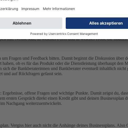
h für die Zeit und die Einladung zum Gespräch und hast dadurch die M
lar strukturiert sein. Erkläre deine Idee in höchstens zehn Minuten und
pen mit. Nenne klar, in welcher Form und in welcher Höhe die finanziell
h um Fragen und Feedback bitten. Damit beginnt die Diskussion über de
t haben, ob es für das Produkt oder die Dienstleistung überhaupt den Ma
 sich die Bankberaterinnen und Bankberater eventuell inhaltlich nich
et und auf Rückfragen gefasst sein.
 Ergebnisse, offene Fragen und wichtige Punkte. Damit zeigst du, da
em ersten Gespräch direkt einen Kredit gibt und deinen Businessplan du
l im Nachgang weiterzuentwickeln.
plan. Vergiss hier auch nicht die Anhänge deines Businessplans. Also G