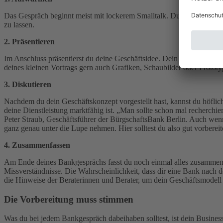
Das Gespräch beginnt meist mit lockerem Smalltalk. Du bedankst dic
zu lassen.
2. Präsentieren
Im Anschluss präsentierst du deine Geschäftsidee. Dein Pitch sollte k
deines kleinen Vortrags gern auch Grafiken, Schaubilder oder Prototy
3. Diskutieren
Nachdem du dein Geschäftskonzept vorgestellt hast, kannst du höflic
deine Dienstleistung marktfähig ist. „Man sollte schon mal recherchier
Peter Straub, Geschäftsführer der BürgschaftsBank Berlin. Auch wenn
ganz genau unter die Lupe nehmen. Hier solltest du also gut vorbereit
4. Zusammenfassen
Am Ende deines Bankgesprächs fasst du noch einmal alles zusammen:
Missverständnisse. Die Wahrscheinlichkeit, dass dir eine Bank nach d
die Hinweise der Beraterinnen und Berater, um dein Geschäftsmodel
Die Vorbereitung muss stimmen
Was du bei jedem Bankgespräch dabeihaben solltest, ist dein Business