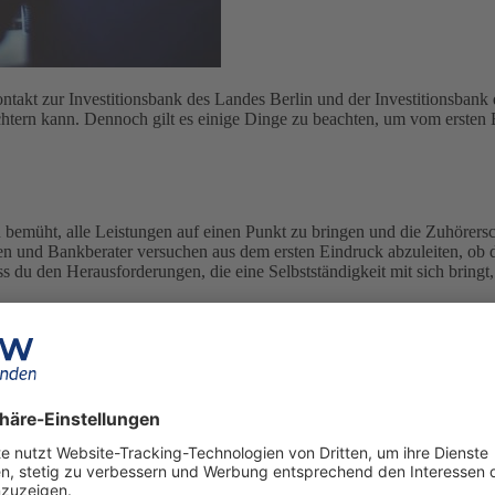
takt zur Investitionsbank des Landes Berlin und der Investitionsbank
htern kann. Dennoch gilt es einige Dinge zu beachten, um vom ersten 
u bemüht, alle Leistungen auf einen Punkt zu bringen und die Zuhörers
en und Bankberater versuchen aus dem ersten Eindruck abzuleiten, ob 
s du den Herausforderungen, die eine Selbstständigkeit mit sich bringt
nnen und Gründern sehr leicht. Andere tun sich etwas schwerer. Sollte 
limm, wenn die Bankberaterin oder der Bankberater dir anmerkt, dass du 
, aber nicht das Hauptargument. Der Plan muss zur Vorstellung bei eine
ten Konzept überzeugen. Wenn beides miteinander einhergeht, ist das d
 dich an diesen vier Phasen orientieren: