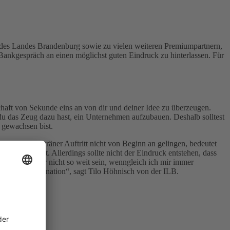
 des Landes Brandenburg sowie zu vielen weiteren Premiumpartnern,
Bankgespräch an einen möglichst guten Eindruck zu hinterlassen. Für
chaft von Sekunde eins an von dir und deiner Idee zu überzeugen.
du das Zeug dazu hast, ein Unternehmen aufzubauen. Deshalb solltest
, gewachsen bist.
dir ein souveräner Auftritt nicht von Beginn an gelingen, bedeutet
aufgeregt bist. Allerdings sollte nicht der Eindruck entstehen, dass
r Bank noch gar nicht so weit sein, wenngleich ich mir immer
ie beste Kombination“, sagt Tilo Höhnisch von der ILB.