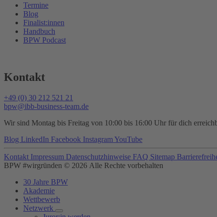
Termine
Blog
Finalist:innen
Handbuch
BPW Podcast
Kontakt
+49 (0) 30 212 521 21
bpw@ibb-business-team.de
Wir sind Montag bis Freitag von 10:00 bis 16:00 Uhr für dich erreichb
Blog
LinkedIn
Facebook
Instagram
YouTube
Kontakt
Impressum
Datenschutzhinweise
FAQ
Sitemap
Barrierefreih
BPW #wirgründen © 2026 Alle Rechte vorbehalten
30 Jahre BPW
Akademie
Wettbewerb
Netzwerk
Juror:in werden